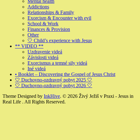
Mental health
Addictions
Relationships & Family
Exorcism & Encounter with evil
School & Work
Finances & Provision
Other
🤍 Child’s experience with Jesus
** VIDEO **
Uzdravenie videá
Závislosti videá
Exorcismus a temné sily videá
Iné videá
• Booklet – Discovering the Gospel of Jesus Christ
🤍 Duchovno-ozdravný pobyt 2025 🤍
🤍 Duchovno-ozdravný pobyt 2026 🤍
Theme Designed by
InkHive
.
© 2026 Živý Ježiš v Praxi - Jesus in
Real Life . All Rights Reserved.