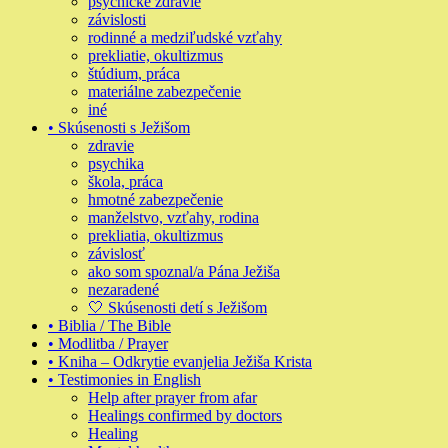
psychické zdravie
závislosti
rodinné a medziľudské vzťahy
prekliatie, okultizmus
štúdium, práca
materiálne zabezpečenie
iné
• Skúsenosti s Ježišom
zdravie
psychika
škola, práca
hmotné zabezpečenie
manželstvo, vzťahy, rodina
prekliatia, okultizmus
závislosť
ako som spoznal/a Pána Ježiša
nezaradené
🤍 Skúsenosti detí s Ježišom
• Biblia / The Bible
• Modlitba / Prayer
• Kniha – Odkrytie evanjelia Ježiša Krista
• Testimonies in English
Help after prayer from afar
Healings confirmed by doctors
Healing