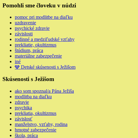
Pomohli sme človeku v núdzi
pomoc pri modlitbe na diaľku
uzdravenie
psychické zdravie
závislosti
rodinné a medziľudské vzťahy
prekliatie, okultizmus
štúdium, práca
materiálne zabezpečenie
iné
🩶 Detské skúsenosti s Ježišom
Skúsenosti s Ježišom
ako som spoznal/a Pána Ježiša
modlitba na diaľku
zdravie
psychika
prekliatia, okultizmus
závislosť
manželstvo, vzťahy, rodina
hmotné zabezpečenie
škola, práca