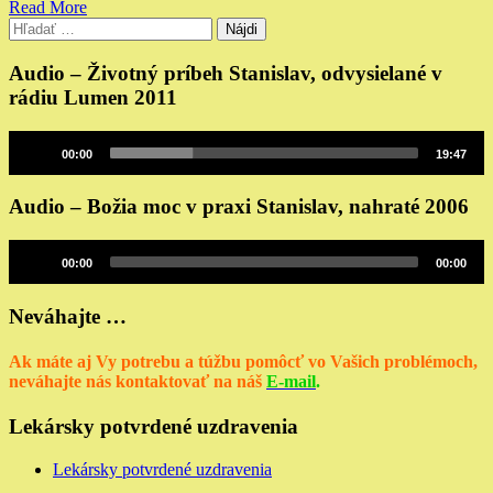
Read More
Hľadať:
Audio – Životný príbeh Stanislav, odvysielané v
rádiu Lumen 2011
Audio
00:00
19:47
prehrávač
Audio – Božia moc v praxi Stanislav, nahraté 2006
Audio
00:00
00:00
prehrávač
Neváhajte …
Ak máte aj Vy potrebu a túžbu pomôcť vo Vašich problémoch,
neváhajte nás kontaktovať na náš
E-mail
.
Lekársky potvrdené uzdravenia
Lekársky potvrdené uzdravenia