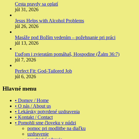
Cesta pravdy sa oplatí
júl 31, 2026
Jesus Helps with Alcohol Problems
júl 26, 2026
Masáže pod Božím vedením – požehnanie pri práci
júl 13, 2026
Ľuďom i zvieratám pomáhaš, Hospodine (Žalm 36:7)
júl 7, 2026
Perfect Fit: God-Tailored Job
júl 6, 2026
Hlavné menu
• Domov / Home
• O nás / About us
• Lekársky potvrdené uzdravenia
• Kontakt / Contact
• Pomohli sme človeku v núdzi
pomoc pri modlitbe na diaľku
uzdravenie