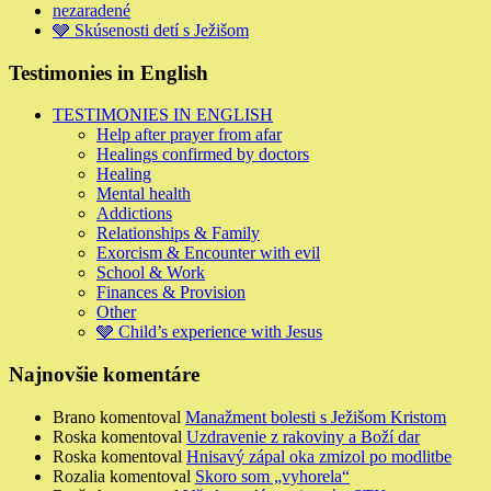
nezaradené
🩶 Skúsenosti detí s Ježišom
Testimonies in English
TESTIMONIES IN ENGLISH
Help after prayer from afar
Healings confirmed by doctors
Healing
Mental health
Addictions
Relationships & Family
Exorcism & Encounter with evil
School & Work
Finances & Provision
Other
🩶 Child’s experience with Jesus
Najnovšie komentáre
Brano
komentoval
Manažment bolesti s Ježišom Kristom
Roska
komentoval
Uzdravenie z rakoviny a Boží dar
Roska
komentoval
Hnisavý zápal oka zmizol po modlitbe
Rozalia
komentoval
Skoro som „vyhorela“