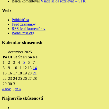
Barča
komentoval
Všade sa dá rozsievať – STK
Web
Prihlásiť sa
Feed záznamov
RSS feed komentárov
WordPress.org
Kalendár skúseností
december 2025
Po
Ut
St
Št
Pi
So
Ne
1
2
3
4
5
6
7
8
9
10
11
12
13
14
15
16
17
18
19
20
21
22
23
24
25
26
27
28
29
30
31
« nov
jan »
Najnovšie skúsenosti