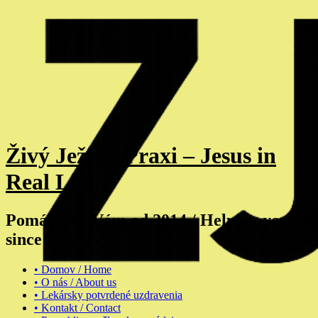
Živý Ježiš v Praxi – Jesus in
Real Life
Pomáhame Vám od 2014 / Helping you
since 2014
• Domov / Home
• O nás / About us
• Lekársky potvrdené uzdravenia
• Kontakt / Contact