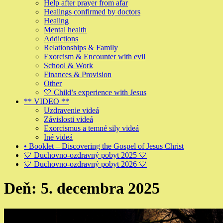
Help after prayer from afar
Healings confirmed by doctors
Healing
Mental health
Addictions
Relationships & Family
Exorcism & Encounter with evil
School & Work
Finances & Provision
Other
🤍 Child’s experience with Jesus
** VIDEO **
Uzdravenie videá
Závislosti videá
Exorcismus a temné sily videá
Iné videá
• Booklet – Discovering the Gospel of Jesus Christ
🤍 Duchovno-ozdravný pobyt 2025 🤍
🤍 Duchovno-ozdravný pobyt 2026 🤍
Deň:
5. decembra 2025