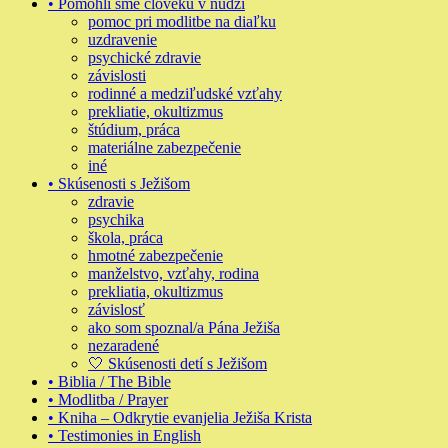
• Pomohli sme človeku v núdzi
pomoc pri modlitbe na diaľku
uzdravenie
psychické zdravie
závislosti
rodinné a medziľudské vzťahy
prekliatie, okultizmus
štúdium, práca
materiálne zabezpečenie
iné
• Skúsenosti s Ježišom
zdravie
psychika
škola, práca
hmotné zabezpečenie
manželstvo, vzťahy, rodina
prekliatia, okultizmus
závislosť
ako som spoznal/a Pána Ježiša
nezaradené
🤍 Skúsenosti detí s Ježišom
• Biblia / The Bible
• Modlitba / Prayer
• Kniha – Odkrytie evanjelia Ježiša Krista
• Testimonies in English