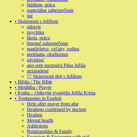
štúdium, práca
materiálne zabezpečenie
iné
• Skúsenosti s Ježišom
zdravie
psychika
škola, práca
hmotné zabezpečenie
manželstvo, vzťahy, rodina
prekliatia, okultizmus
závislosť
ako som spoznal/a Pána Ježiša
nezaradené
🤍 Skúsenosti detí s Ježišom
• Biblia / The Bible
• Modlitba / Prayer
• Kniha – Odkrytie evanjelia Ježiša Krista
• Testimonies in English
Help after prayer from afar
Healings confirmed by doctors
Healing
Mental health
Addictions
Relationships & Family
Exorcism & Encounter with evil