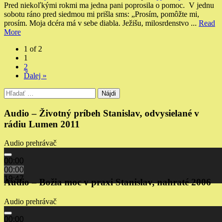
Pred niekoľkými rokmi ma jedna pani poprosila o pomoc. V jednu
sobotu ráno pred siedmou mi prišla sms: „Prosím, pomôžte mi,
prosím. Moja dcéra má v sebe diabla. Ježišu, milosrdenstvo ...
Read
More
1 of 2
1
2
Ďalej »
Hľadať:
Audio – Životný príbeh Stanislav, odvysielané v
rádiu Lumen 2011
Audio prehrávač
00:00
00:00
19:47
Audio – Božia moc v praxi Stanislav, nahraté 2006
Audio prehrávač
00:00