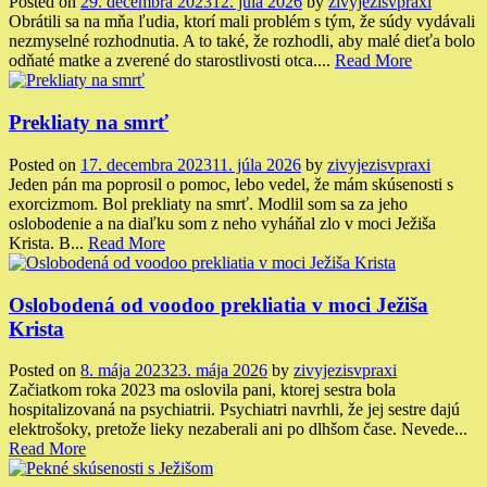
Posted on
29. decembra 2023
12. júla 2026
by
zivyjezisvpraxi
Obrátili sa na mňa ľudia, ktorí mali problém s tým, že súdy vydávali
nezmyselné rozhodnutia. A to také, že rozhodli, aby malé dieťa bolo
odňaté matke a zverené do starostlivosti otca....
Read More
Prekliaty na smrť
Posted on
17. decembra 2023
11. júla 2026
by
zivyjezisvpraxi
Jeden pán ma poprosil o pomoc, lebo vedel, že mám skúsenosti s
exorcizmom. Bol prekliaty na smrť. Modlil som sa za jeho
oslobodenie a na diaľku som z neho vyháňal zlo v moci Ježiša
Krista. B...
Read More
Oslobodená od voodoo prekliatia v moci Ježiša
Krista
Posted on
8. mája 2023
23. mája 2026
by
zivyjezisvpraxi
Začiatkom roka 2023 ma oslovila pani, ktorej sestra bola
hospitalizovaná na psychiatrii. Psychiatri navrhli, že jej sestre dajú
elektrošoky, pretože lieky nezaberali ani po dlhšom čase. Nevede...
Read More