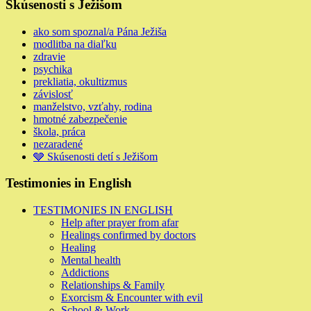
Skúsenosti s Ježišom
ako som spoznal/a Pána Ježiša
modlitba na diaľku
zdravie
psychika
prekliatia, okultizmus
závislosť
manželstvo, vzťahy, rodina
hmotné zabezpečenie
škola, práca
nezaradené
🩶 Skúsenosti detí s Ježišom
Testimonies in English
TESTIMONIES IN ENGLISH
Help after prayer from afar
Healings confirmed by doctors
Healing
Mental health
Addictions
Relationships & Family
Exorcism & Encounter with evil
School & Work