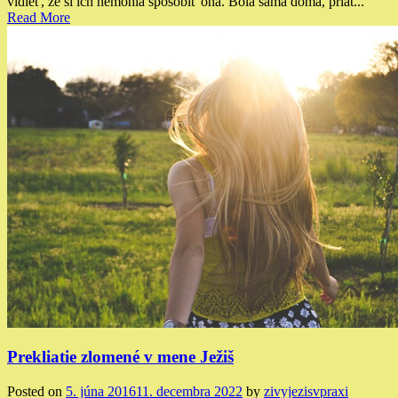
vidieť, že si ich nemohla spôsobiť ona. Bola sama doma, priat...
Read More
Prekliatie zlomené v mene Ježiš
Posted on
5. júna 2016
11. decembra 2022
by
zivyjezisvpraxi