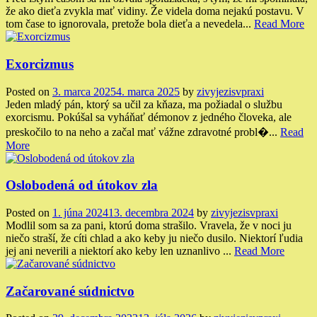
že ako dieťa zvykla mať vidiny. Že videla doma nejakú postavu. V
tom čase to ignorovala, pretože bola dieťa a nevedela...
Read More
Exorcizmus
Posted on
3. marca 2025
4. marca 2025
by
zivyjezisvpraxi
Jeden mladý pán, ktorý sa učil za kňaza, ma požiadal o službu
exorcismu. Pokúšal sa vyháňať démonov z jedného človeka, ale
preskočilo to na neho a začal mať vážne zdravotné probl�...
Read
More
Oslobodená od útokov zla
Posted on
1. júna 2024
13. decembra 2024
by
zivyjezisvpraxi
Modlil som sa za pani, ktorú doma strašilo. Vravela, že v noci ju
niečo straší, že cíti chlad a ako keby ju niečo dusilo. Niektorí ľudia
jej ani neverili a niektorí ako keby len uznanlivo ...
Read More
Začarované súdnictvo