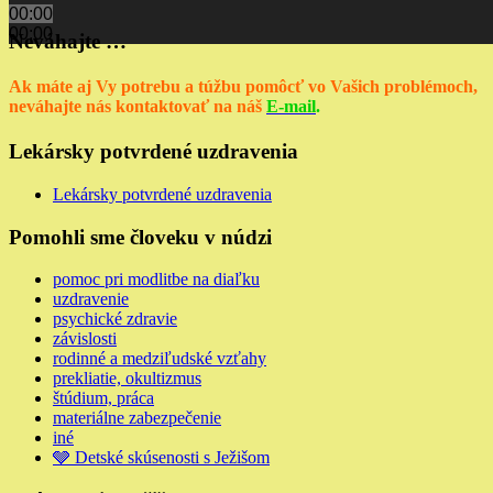
00:00
00:00
Neváhajte …
Ak máte aj Vy potrebu a túžbu pomôcť vo Vašich problémoch,
neváhajte nás kontaktovať na náš
E-mail
.
Lekársky potvrdené uzdravenia
Lekársky potvrdené uzdravenia
Pomohli sme človeku v núdzi
pomoc pri modlitbe na diaľku
uzdravenie
psychické zdravie
závislosti
rodinné a medziľudské vzťahy
prekliatie, okultizmus
štúdium, práca
materiálne zabezpečenie
iné
🩶 Detské skúsenosti s Ježišom