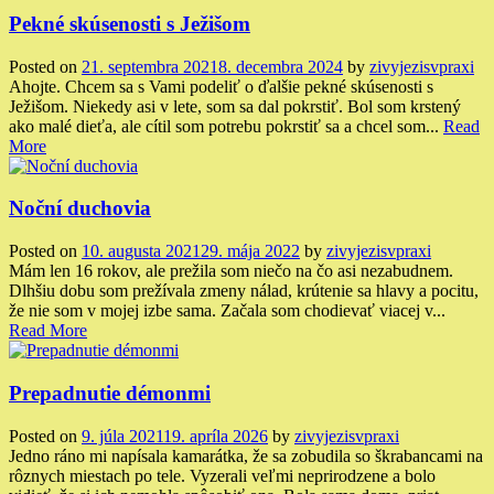
Pekné skúsenosti s Ježišom
Posted on
21. septembra 2021
8. decembra 2024
by
zivyjezisvpraxi
Ahojte. Chcem sa s Vami podeliť o ďalšie pekné skúsenosti s
Ježišom. Niekedy asi v lete, som sa dal pokrstiť. Bol som krstený
ako malé dieťa, ale cítil som potrebu pokrstiť sa a chcel som...
Read
More
Noční duchovia
Posted on
10. augusta 2021
29. mája 2022
by
zivyjezisvpraxi
Mám len 16 rokov, ale prežila som niečo na čo asi nezabudnem.
Dlhšiu dobu som prežívala zmeny nálad, krútenie sa hlavy a pocitu,
že nie som v mojej izbe sama. Začala som chodievať viacej v...
Read More
Prepadnutie démonmi
Posted on
9. júla 2021
19. apríla 2026
by
zivyjezisvpraxi
Jedno ráno mi napísala kamarátka, že sa zobudila so škrabancami na
rôznych miestach po tele. Vyzerali veľmi neprirodzene a bolo