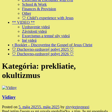
School & Work
Finances & Provision
Other
🤍 Child’s experience with Jesus
** VIDEO **
Uzdravenie videá
Závislosti videá
Exorcismus a temné sily videá
Iné videá
• Booklet – Discovering the Gospel of Jesus Christ
🤍 Duchovno-ozdravný pobyt 2025 🤍
🤍 Duchovno-ozdravný pobyt 2026 🤍
Kategória:
prekliatie,
okultizmus
Vidiny
Posted on
5. mája 2025
5. mája 2025
by
zivyjezisvpraxi
Pred istým časom sa mi ozvala spolužiačka, s tým, že mi spomínala,