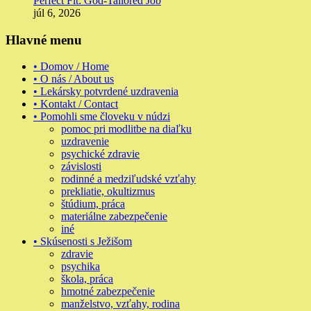
Perfect Fit: God-Tailored Job
júl 6, 2026
Hlavné menu
• Domov / Home
• O nás / About us
• Lekársky potvrdené uzdravenia
• Kontakt / Contact
• Pomohli sme človeku v núdzi
pomoc pri modlitbe na diaľku
uzdravenie
psychické zdravie
závislosti
rodinné a medziľudské vzťahy
prekliatie, okultizmus
štúdium, práca
materiálne zabezpečenie
iné
• Skúsenosti s Ježišom
zdravie
psychika
škola, práca
hmotné zabezpečenie
manželstvo, vzťahy, rodina