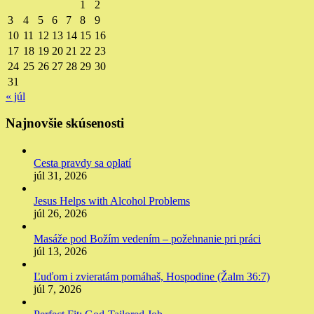
1
2
3
4
5
6
7
8
9
10
11
12
13
14
15
16
17
18
19
20
21
22
23
24
25
26
27
28
29
30
31
« júl
Najnovšie skúsenosti
Cesta pravdy sa oplatí
júl 31, 2026
Jesus Helps with Alcohol Problems
júl 26, 2026
Masáže pod Božím vedením – požehnanie pri práci
júl 13, 2026
Ľuďom i zvieratám pomáhaš, Hospodine (Žalm 36:7)
júl 7, 2026