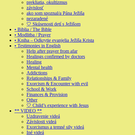
prekliatia, okultizmus
závislosť
ako som spoznal/a Pána Ježiša
nezaradené
🤍 Skúsenosti detí s Ježišom
• Biblia / The Bible
• Modlitba / Prayer
• Kniha – Odkrytie evanjelia Ježiša Krista
• Testimonies in English
Help after prayer from afar
Healings confirmed by doctors
Healing
Mental health
Addictions
Relationships & Family
Exorcism & Encounter with evil
School & Work
Finances & Provision
Other
🤍 Child’s experience with Jesus
** VIDEO **
Uzdravenie videá
Závislosti videá
Exorcismus a temné sily videá
Iné videá