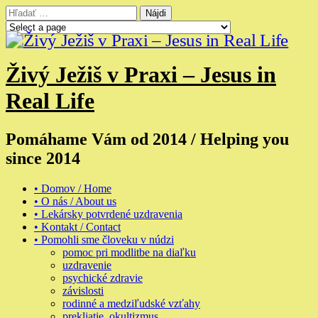
Skip
Hľadať:
to
content
Živý Ježiš v Praxi – Jesus in
Real Life
Pomáhame Vám od 2014 / Helping you
since 2014
• Domov / Home
• O nás / About us
• Lekársky potvrdené uzdravenia
• Kontakt / Contact
• Pomohli sme človeku v núdzi
pomoc pri modlitbe na diaľku
uzdravenie
psychické zdravie
závislosti
rodinné a medziľudské vzťahy
prekliatie, okultizmus