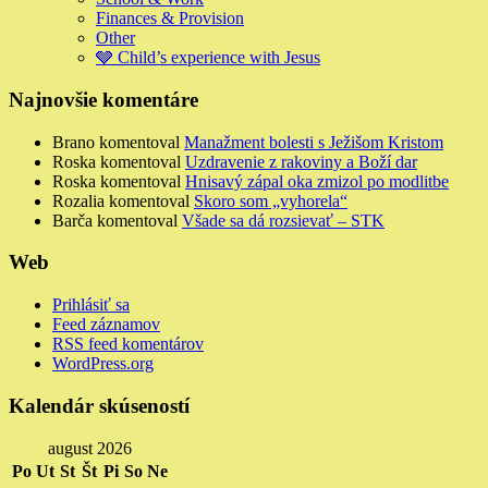
Finances & Provision
Other
🩶 Child’s experience with Jesus
Najnovšie komentáre
Brano
komentoval
Manažment bolesti s Ježišom Kristom
Roska
komentoval
Uzdravenie z rakoviny a Boží dar
Roska
komentoval
Hnisavý zápal oka zmizol po modlitbe
Rozalia
komentoval
Skoro som „vyhorela“
Barča
komentoval
Všade sa dá rozsievať – STK
Web
Prihlásiť sa
Feed záznamov
RSS feed komentárov
WordPress.org
Kalendár skúseností
august 2026
Po
Ut
St
Št
Pi
So
Ne