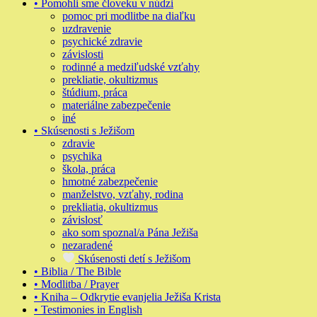
• Pomohli sme človeku v núdzi
pomoc pri modlitbe na diaľku
uzdravenie
psychické zdravie
závislosti
rodinné a medziľudské vzťahy
prekliatie, okultizmus
štúdium, práca
materiálne zabezpečenie
iné
• Skúsenosti s Ježišom
zdravie
psychika
škola, práca
hmotné zabezpečenie
manželstvo, vzťahy, rodina
prekliatia, okultizmus
závislosť
ako som spoznal/a Pána Ježiša
nezaradené
Skúsenosti detí s Ježišom
• Biblia / The Bible
• Modlitba / Prayer
• Kniha – Odkrytie evanjelia Ježiša Krista
• Testimonies in English