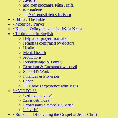
závislosť
ako som spoznal/a Pána Ježiša
nezaradené
Skúsenosti detí s Ježišom
• Biblia / The Bible
• Modlitba / Prayer
• Kniha – Odkrytie evanjelia Ježiša Krista
• Testimonies in English
Help after prayer from afar
Healings confirmed by doctors
Healing
Mental health
Addictions
Relationships & Family
Exorcism & Encounter with evil
School & Work
Finances & Provision
Other
Child’s experience with Jesus
** VIDEO **
Uzdravenie videá
Závislosti videá
Exorcismus a temné sily videá
Iné videá
• Booklet – Discovering the Gospel of Jesus Christ