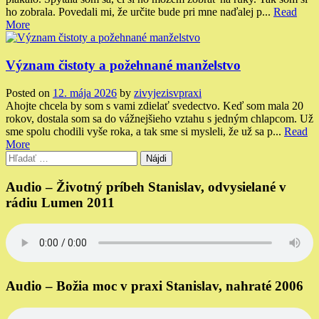
ho zobrala. Povedali mi, že určite bude pri mne naďalej p...
Read
More
Význam čistoty a požehnané manželstvo
Posted on
12. mája 2026
by
zivyjezisvpraxi
Ahojte chcela by som s vami zdielať svedectvo. Keď som mala 20
rokov, dostala som sa do vážnejšieho vztahu s jedným chlapcom. Už
sme spolu chodili vyše roka, a tak sme si mysleli, že už sa p...
Read
More
Hľadať:
Audio – Životný príbeh Stanislav, odvysielané v
rádiu Lumen 2011
Audio – Božia moc v praxi Stanislav, nahraté 2006