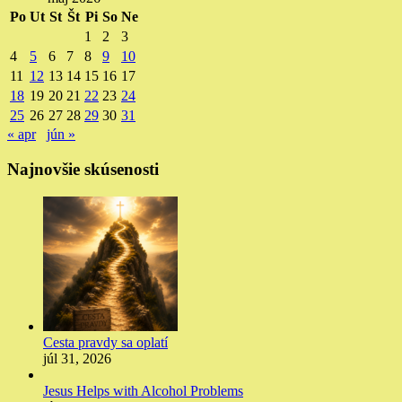
Po
Ut
St
Št
Pi
So
Ne
1
2
3
4
5
6
7
8
9
10
11
12
13
14
15
16
17
18
19
20
21
22
23
24
25
26
27
28
29
30
31
« apr
jún »
Najnovšie skúsenosti
Cesta pravdy sa oplatí
júl 31, 2026
Jesus Helps with Alcohol Problems