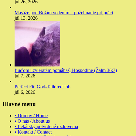
júl 26, 2026
Masáže pod Božím vedením – požehnanie pri práci
júl 13, 2026
Ľuďom i zvieratám pomáhaš, Hospodine (Žalm 36:7)
júl 7, 2026
Perfect Fit: God-Tailored Job
júl 6, 2026
Hlavné menu
• Domov / Home
• O nás / About us
• Lekársky potvrdené uzdravenia
• Kontakt / Contact