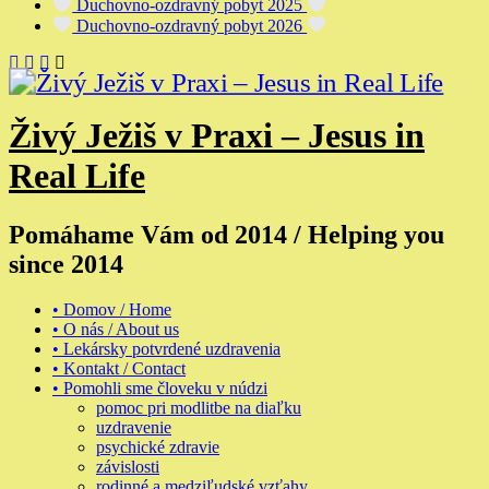
Duchovno-ozdravný pobyt 2025
Duchovno-ozdravný pobyt 2026
Živý Ježiš v Praxi – Jesus in
Real Life
Pomáhame Vám od 2014 / Helping you
since 2014
• Domov / Home
• O nás / About us
• Lekársky potvrdené uzdravenia
• Kontakt / Contact
• Pomohli sme človeku v núdzi
pomoc pri modlitbe na diaľku
uzdravenie
psychické zdravie
závislosti
rodinné a medziľudské vzťahy