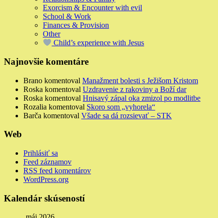
Exorcism & Encounter with evil
School & Work
Finances & Provision
Other
Child’s experience with Jesus
Najnovšie komentáre
Brano
komentoval
Manažment bolesti s Ježišom Kristom
Roska
komentoval
Uzdravenie z rakoviny a Boží dar
Roska
komentoval
Hnisavý zápal oka zmizol po modlitbe
Rozalia
komentoval
Skoro som „vyhorela“
Barča
komentoval
Všade sa dá rozsievať – STK
Web
Prihlásiť sa
Feed záznamov
RSS feed komentárov
WordPress.org
Kalendár skúseností
máj 2026