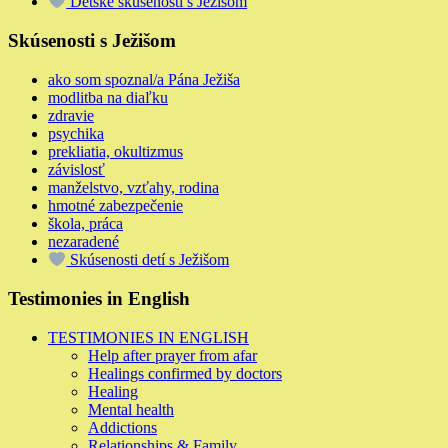
Detské skúsenosti s Ježišom
Skúsenosti s Ježišom
ako som spoznal/a Pána Ježiša
modlitba na diaľku
zdravie
psychika
prekliatia, okultizmus
závislosť
manželstvo, vzťahy, rodina
hmotné zabezpečenie
škola, práca
nezaradené
Skúsenosti detí s Ježišom
Testimonies in English
TESTIMONIES IN ENGLISH
Help after prayer from afar
Healings confirmed by doctors
Healing
Mental health
Addictions
Relationships & Family