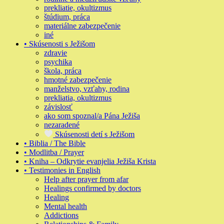
prekliatie, okultizmus
štúdium, práca
materiálne zabezpečenie
iné
• Skúsenosti s Ježišom
zdravie
psychika
škola, práca
hmotné zabezpečenie
manželstvo, vzťahy, rodina
prekliatia, okultizmus
závislosť
ako som spoznal/a Pána Ježiša
nezaradené
Skúsenosti detí s Ježišom
• Biblia / The Bible
• Modlitba / Prayer
• Kniha – Odkrytie evanjelia Ježiša Krista
• Testimonies in English
Help after prayer from afar
Healings confirmed by doctors
Healing
Mental health
Addictions