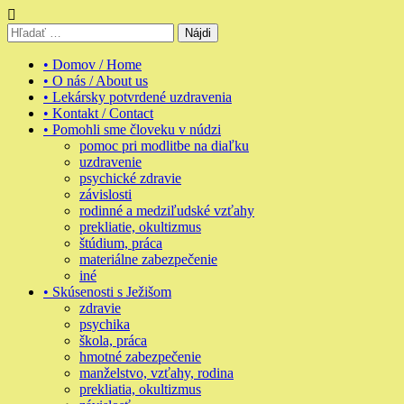
Skip
to
Hľadať:
content
• Domov / Home
• O nás / About us
• Lekársky potvrdené uzdravenia
• Kontakt / Contact
• Pomohli sme človeku v núdzi
pomoc pri modlitbe na diaľku
uzdravenie
psychické zdravie
závislosti
rodinné a medziľudské vzťahy
prekliatie, okultizmus
štúdium, práca
materiálne zabezpečenie
iné
• Skúsenosti s Ježišom
zdravie
psychika
škola, práca
hmotné zabezpečenie
manželstvo, vzťahy, rodina
prekliatia, okultizmus