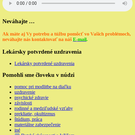
Neváhajte …
Ak máte aj Vy potrebu a túžbu pomôcť vo Vašich problémoch,
neváhajte nás kontaktovať na náš
E-mail
.
Lekársky potvrdené uzdravenia
Lekársky potvrdené uzdravenia
Pomohli sme človeku v núdzi
pomoc pri modlitbe na diaľku
uzdravenie
psychické zdravie
závislosti
rodinné a medziľudské vzťahy
prekliatie, okultizmus
štúdium, práca
materiálne zabezpečenie
iné