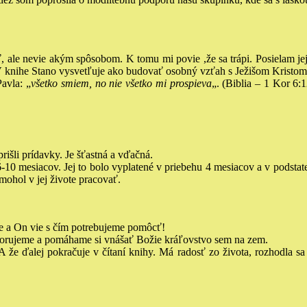
ť, ale nevie akým spôsobom. K tomu mi povie ,že sa trápi.
Posielam 
 knihe Stano vysvetľuje ako budovať osobný vzťah s Ježišom Kristom 
Pavla: „
všetko smiem, no nie všetko mi prospieva
„. (Biblia – 1 Kor 6:
išli prídavky. Je šťastná a vďačná.
6-10 mesiacov. Jej to bolo vyplatené v priebehu 4 mesiacov a v podstat
mohol v jej živote pracovať.
e a On vie s čím potrebujeme pomôcť!
orujeme a pomáhame si vnášať Božie kráľovstvo sem na zem.
 že ďalej pokračuje v čítaní knihy. Má radosť zo života, rozhodla sa ž