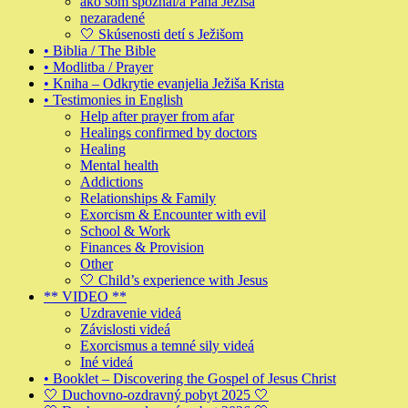
ako som spoznal/a Pána Ježiša
nezaradené
🤍 Skúsenosti detí s Ježišom
• Biblia / The Bible
• Modlitba / Prayer
• Kniha – Odkrytie evanjelia Ježiša Krista
• Testimonies in English
Help after prayer from afar
Healings confirmed by doctors
Healing
Mental health
Addictions
Relationships & Family
Exorcism & Encounter with evil
School & Work
Finances & Provision
Other
🤍 Child’s experience with Jesus
** VIDEO **
Uzdravenie videá
Závislosti videá
Exorcismus a temné sily videá
Iné videá
• Booklet – Discovering the Gospel of Jesus Christ
🤍 Duchovno-ozdravný pobyt 2025 🤍