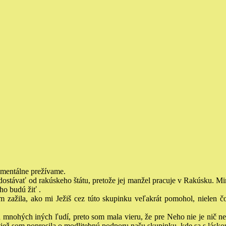
omentálne prežívame.
 dostávať od rakúskeho štátu, pretože jej manžel pracuje v Rakúsku. Mi
ho budú žiť .
 zažila, ako mi Ježiš cez túto skupinku veľakrát pomohol, nielen čo
ch mnohých iných ľudí, preto som mala vieru, že pre Neho nie je nič 
iež som poprosila o modlitebnú podporu našu skupinku, kde sa s lásko