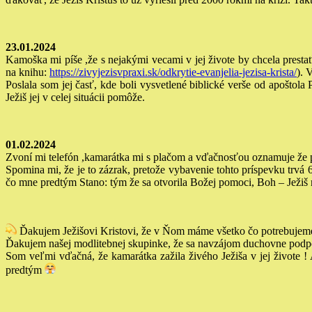
23.01.2024
Kamoška mi píše ,že s nejakými vecami v jej živote by chcela presta
na knihu:
https://zivyjezisvpraxi.sk/odkrytie-evanjelia-jezisa-krista/
).
V
Poslala som jej časť, kde boli vysvetlené biblické verše od apoštola 
Ježiš jej v celej situácii pomôže.
01.02.2024
Zvoní mi telefón ,kamarátka mi s plačom a vďačnosťou oznamuje že pr
Spomina mi, že je to zázrak, pretože vybavenie tohto príspevku trvá 
čo mne predtým Stano: tým že sa otvorila Božej pomoci, Boh – Ježiš 
Ďakujem Ježišovi Kristovi, že v Ňom máme všetko čo potrebujem
Ďakujem našej modlitebnej skupinke, že sa navzájom duchovne podp
Som veľmi vďačná, že kamarátka zažila živého Ježiša v jej živote ! A
predtým