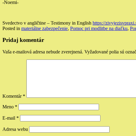
-Noemi-
Svedectvo v angličtine – Testimony in English
https://zivyjezisvpraxi.
Posted in
materiálne zabezpečenie
,
Pomoc pri modlitbe na diaľku
,
Po
Pridaj komentár
Vaša e-mailová adresa nebude zverejnená.
Vyžadované polia sú ozna
Komentár
*
Meno
*
E-mail
*
Adresa webu