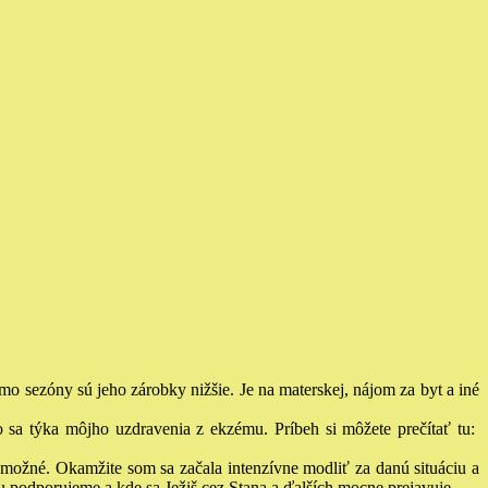
mo sezóny sú jeho zárobky nižšie. Je na materskej, nájom za byt a iné
 sa týka môjho uzdravenia z ekzému. Príbeh si môžete prečítať tu:
nemožné.
Okamžite som sa začala intenzívne modliť za danú situáciu a
u podporujeme a kde sa Ježiš cez Stana a ďalších mocne prejavuje.