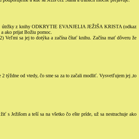
jej útržky z knihy ODKRYTIE EVANJELIA JEŽIŠA KRISTA
(odkaz
a ako prijat Božiu pomoc.
12) Veľmi sa jej to dotýka a začína čítať knihu. Začína mať dôveru že
e 2 týždne od vtedy, čo sme sa za to začali modliť.
Vysvetľujem jej ,to
iť s Ježišom a teší sa na všetko čo ešte príde, už sa nestrachuje ako