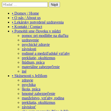
Skip
Hľadať:
to
content
• Domov / Home
• O nás / About us
• Lekársky potvrdené uzdravenia
• Kontakt / Contact
• Pomohli sme človeku v núdzi
pomoc pri modlitbe na diaľku
uzdravenie
psychické zdravie
závislosti
rodinné a medziľudské vzťahy
prekliatie, okultizmus
štúdium, práca
materiálne zabezpečenie
iné
• Skúsenosti s Ježišom
zdravie
psychika
škola, práca
hmotné zabezpečenie
manželstvo, vzťahy, rodina
prekliatia, okultizmus
závislosť