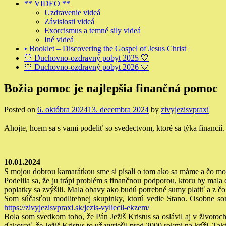
** VIDEO **
Uzdravenie videá
Závislosti videá
Exorcismus a temné sily videá
Iné videá
• Booklet – Discovering the Gospel of Jesus Christ
🤍 Duchovno-ozdravný pobyt 2025 🤍
🤍 Duchovno-ozdravný pobyt 2026 🤍
Božia pomoc je najlepšia finančná pomoc
Posted on
6. októbra 2024
13. decembra 2024
by
zivyjezisvpraxi
Ahojte,
hcem sa s vami podeliť so svedectvom, ktoré sa týka financií.
10.01.2024
S mojou dobrou kamarátkou sme si písali o tom ako sa máme a čo m
Podelila sa, že ju trápi problém s finančnou podporou, ktoru by mala
poplatky sa zvýšili. Mala obavy ako budú potrebné sumy platiť a z čo
Som súčasťou modlitebnej skupinky, ktorú vedie Stano. Osobne som
https://zivyjezisvpraxi.sk/jezis-vyliecil-ekzem/
Bola som svedkom toho, že Pán Ježiš Kristus sa oslávil aj v životo
ďakovať, že Ježiš Kristus to už vyriešil pred 2000 rokmi na kríži.
Takt