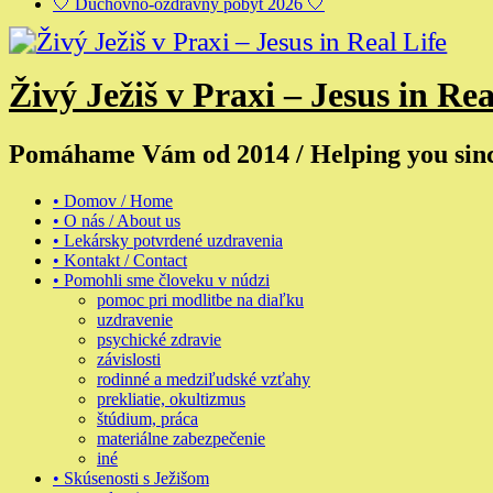
🤍 Duchovno-ozdravný pobyt 2026 🤍
Živý Ježiš v Praxi – Jesus in Rea
Pomáhame Vám od 2014 / Helping you sin
• Domov / Home
• O nás / About us
• Lekársky potvrdené uzdravenia
• Kontakt / Contact
• Pomohli sme človeku v núdzi
pomoc pri modlitbe na diaľku
uzdravenie
psychické zdravie
závislosti
rodinné a medziľudské vzťahy
prekliatie, okultizmus
štúdium, práca
materiálne zabezpečenie
iné
• Skúsenosti s Ježišom