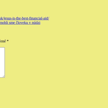
sk/jesus-is-the-best-financial-aid/
mohli sme človeku v núdzi
čené
*