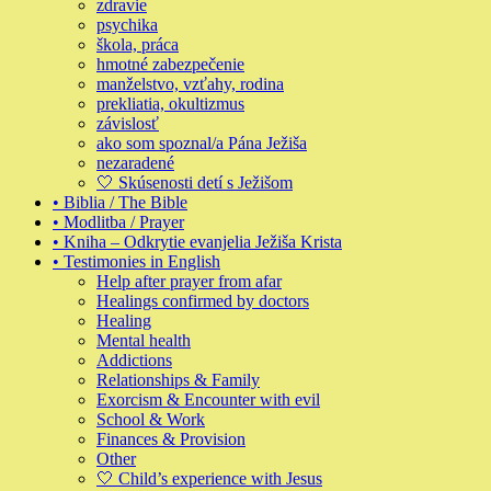
zdravie
psychika
škola, práca
hmotné zabezpečenie
manželstvo, vzťahy, rodina
prekliatia, okultizmus
závislosť
ako som spoznal/a Pána Ježiša
nezaradené
🤍 Skúsenosti detí s Ježišom
• Biblia / The Bible
• Modlitba / Prayer
• Kniha – Odkrytie evanjelia Ježiša Krista
• Testimonies in English
Help after prayer from afar
Healings confirmed by doctors
Healing
Mental health
Addictions
Relationships & Family
Exorcism & Encounter with evil
School & Work
Finances & Provision
Other
🤍 Child’s experience with Jesus