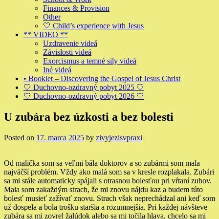
Finances & Provision
Other
🤍 Child’s experience with Jesus
** VIDEO **
Uzdravenie videá
Závislosti videá
Exorcismus a temné sily videá
Iné videá
• Booklet – Discovering the Gospel of Jesus Christ
🤍 Duchovno-ozdravný pobyt 2025 🤍
🤍 Duchovno-ozdravný pobyt 2026 🤍
U zubára bez úzkosti a bez bolesti
Posted on
17. marca 2025
by
zivyjezisvpraxi
Od malička som sa veľmi bála doktorov a so zubármi som mala
najväčší problém. Vždy ako malá som sa v kresle rozplakala. Zubári
sa mi stále automaticky spájali s otrasnou bolesťou pri vŕtaní zubov.
Mala som zakaždým strach, že mi znovu nájdu kaz a budem túto
bolesť musieť zažívať znovu. Strach však neprechádzal ani keď som
už dospela a bola trošku staršia a rozumnejšia. Pri každej návšteve
zubára sa mi zovrel žalúdok alebo sa mi točila hlava, chcelo sa mi