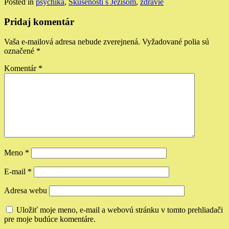
Posted in
psychika
,
Skúsenosti s Ježišom
,
zdravie
Pridaj komentár
Vaša e-mailová adresa nebude zverejnená.
Vyžadované polia sú
označené
*
Komentár
*
Meno
*
E-mail
*
Adresa webu
Uložiť moje meno, e-mail a webovú stránku v tomto prehliadači
pre moje budúce komentáre.