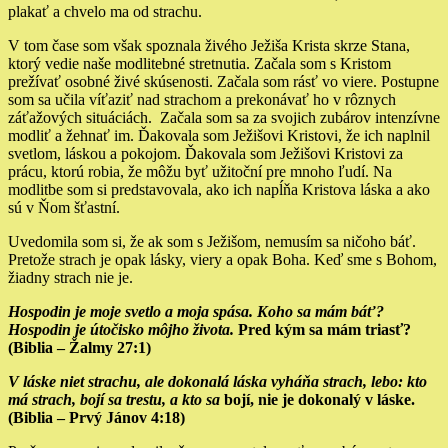
plakať a chvelo ma od strachu.
V tom čase som však spoznala živého Ježiša Krista skrze Stana,
ktorý vedie naše modlitebné stretnutia. Začala som s Kristom
prežívať osobné živé skúsenosti. Začala som rásť vo viere. Postupne
som sa učila víťaziť nad strachom a prekonávať ho v rôznych
záťažových situáciách. Začala som sa za svojich zubárov intenzívne
modliť a žehnať im. Ďakovala som Ježišovi Kristovi, že ich naplnil
svetlom, láskou a pokojom. Ďakovala som Ježišovi Kristovi za
prácu, ktorú robia, že môžu byť užitoční pre mnoho ľudí. Na
modlitbe som si predstavovala, ako ich napĺňa Kristova láska a ako
sú v Ňom šťastní.
Uvedomila som si, že ak som s Ježišom, nemusím sa ničoho báť.
Pretože strach je opak lásky, viery a opak Boha. Keď sme s Bohom,
žiadny strach nie je.
Hospodin je moje svetlo a moja spása. Koho sa mám báť?
Hospodin je útočisko môjho života.
Pred kým sa mám triasť?
(Biblia – Žalmy 27:1)
V láske niet strachu, ale dokonal
á láska vyháňa strach, lebo: kto
má strach, bojí sa trestu, a kto sa
bojí, nie je dokonalý v láske.
(Biblia – Prvý Jánov 4:18)