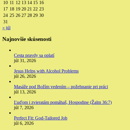
10
11
12
13
14
15
16
17
18
19
20
21
22
23
24
25
26
27
28
29
30
31
« júl
Najnovšie skúsenosti
Cesta pravdy sa oplatí
júl 31, 2026
Jesus Helps with Alcohol Problems
júl 26, 2026
Masáže pod Božím vedením – požehnanie pri práci
júl 13, 2026
Ľuďom i zvieratám pomáhaš, Hospodine (Žalm 36:7)
júl 7, 2026
Perfect Fit: God-Tailored Job
júl 6, 2026