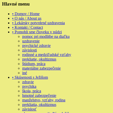
Hlavné menu
• Domov / Home
• O nás / About us
• Lekársky potvrdené uzdravenia
• Kontakt / Contact
• Pomohli sme človeku v núdzi
pomoc pri modlitbe na diaľku
uzdravenie
psychické zdravie
závislosti
rodinné a medziľudské vzťahy
prekliatie, okultizmus
štúdium, práca
materiálne zabezpečenie
iné
• Skúsenosti s Ježišom
zdravie
psychika
škola, práca
hmotné zabezpečenie
manželstvo, vzťahy, rodina
prekliatia, okultizmus
závislosť