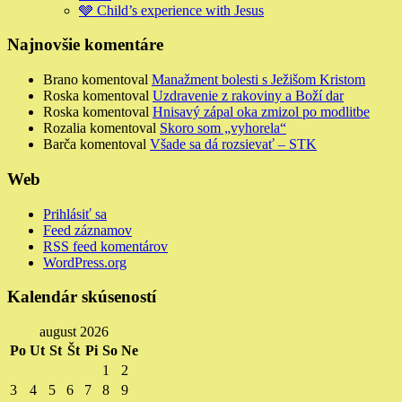
🩶 Child’s experience with Jesus
Najnovšie komentáre
Brano
komentoval
Manažment bolesti s Ježišom Kristom
Roska
komentoval
Uzdravenie z rakoviny a Boží dar
Roska
komentoval
Hnisavý zápal oka zmizol po modlitbe
Rozalia
komentoval
Skoro som „vyhorela“
Barča
komentoval
Všade sa dá rozsievať – STK
Web
Prihlásiť sa
Feed záznamov
RSS feed komentárov
WordPress.org
Kalendár skúseností
august 2026
Po
Ut
St
Št
Pi
So
Ne
1
2
3
4
5
6
7
8
9