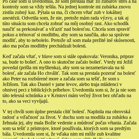
Po čase som si uvedomila, že som prestala mať zo zubárov stres a na
kontroly som sa vždy tešila. Na jednej kontrole mi zubárka znovu
zistila zubný kaz. Pýtala sa ma, či chcem vŕtať zub v lokálnej
anestézii. Odvetila som, že nie, pretože mám rada výzvy, a tak aj
túto situáciu som chcela zobrať na môj osobný rast. Ako schodík
naučiť sa prekonávať a víťaziť nad bolesťou. Chcela som spraviť
pokus a trénovať si modlitbu, aby som sa naučila, ako sa správne
modliť, aby to nebolelo. Pretože už som mala prežité iné skúsenosti,
ako ma počas modlitby prechádzali bolesti.
Keď začala vŕtať, v hlave som si stále opakovala: Veronika, priprav
sa, bude to bolieť. A ono to skutočne začalo bolieť. Vtedy mi Ježiš
povedal (prišla mi myšlienka), aby som sa nezameriavala na tú
bolesť, ale začala Ho chváliť. Tak som sa prestala pozerať na bolesť
ako Peter na rozbúrené more a začala som sa tešiť, že som s
Ježišom. Tak ako Daniel v jame levov, alebo traja mládenci v
ohnivej peci z biblických príbehov. Uvedomila som si, že ja nie som
táto telesná schránka a v Kristovi mám večný život bez ohľadu na
to, ako sa veci vyvíjajú.
V tej chvíli som úplne prestala cítiť bolesť. Naplnila ma obrovská
radosť a vďačnosť za život. V duchu som sa modlila za zubárku a
žehnala jej, aby mala Božie vedenie a múdrosť počas vŕtania. Začala
som sa tešiť z prístrojov, ktoré používala, ktorých som sa predtým
bála. Uvedomila som si, že vďaka nim mi môže zub kvalitne