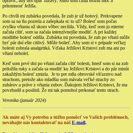
opraviť, aby bol opäť zdravý. Silno som cítila Božiu moc a
prítomnosť Ježiša.
Po chvíli mi zubárka povedala, že zub je už hotový. Prekvapene
som sa na ňu pozrela a zašepkala si: to už? Bolesť som počas
zvyšku vŕtania už skoro vôbec necítila. Vždy, keď som ju mierne
začala cítiť, som sa začala intenzívnejšie modliť. A pri každej
modlitbe bolesť odišla. Zubárka mi povedala, že zub po vŕtaní môže
byť pár dní ešte citlivý. Môže bolieť. Aby som si v prípade veľkej
bolesti zobrala analgetiká. Vďaka Ježišovi Kristovi zub ma ani po
vŕtaní nebolel.
Keď som prvé dni po vŕtaní začala cítiť bolesti, hneď som si na zub
priložila ruky a začala sa modliť ku Ježišovi Kristovi a do pár minút
zakaždým bolesť zmizla. Je to pre mňa obrovské víťazstvo nad
strachom, pretože ako mladšia som mávala veľké strachy zo
zubárov a práve z vŕtania zubov. Ďakujem Ježišovi Kristovi, že ma
povzbudil a posilnil. Že mi tak pomohol prekonať tento strach.
Veronika (január 2024)
Ak máte aj Vy potrebu a túžbu pomôcť vo Vašich problémoch,
neváhajte nás kontaktovať na náš
E-mail
.