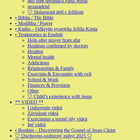
ako som spoznal/a Pána Ježiša
nezaradené
🤍 Skúsenosti detí s Ježišom
• Biblia / The Bible
• Modlitba / Prayer
• Kniha – Odkrytie evanjelia Ježiša Krista
• Testimonies in English
Help after prayer from afar
Healings confirmed by doctors
Healing
Mental health
Addictions
Relationships & Family
Exorcism & Encounter with evil
School & Work
Finances & Provision
Other
🤍 Child’s experience with Jesus
** VIDEO **
Uzdravenie videá
Závislosti videá
Exorcismus a temné sily videá
Iné videá
• Booklet – Discovering the Gospel of Jesus Christ
🤍 Duchovno-ozdravný pobyt 2025 🤍