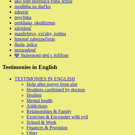
ako som spoznal/a Pána Ježiša
modlitba na diaľku
zdravie
psychika
prekliatia, okultizmus
závislosť
manželstvo, vzťahy, rodina
hmotné zabezpečenie
škola, práca
nezaradené
🩶 Skúsenosti detí s Ježišom
Testimonies in English
TESTIMONIES IN ENGLISH
Help after prayer from afar
Healings confirmed by doctors
Healing
Mental health
Addictions
Relationships & Family
Exorcism & Encounter with evil
School & Work
Finances & Provision
Other