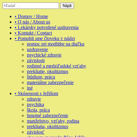
Skip
Hľadať:
to
content
• Domov / Home
• O nás / About us
• Lekársky potvrdené uzdravenia
• Kontakt / Contact
• Pomohli sme človeku v núdzi
pomoc pri modlitbe na diaľku
uzdravenie
psychické zdravie
závislosti
rodinné a medziľudské vzťahy
prekliatie, okultizmus
štúdium, práca
materiálne zabezpečenie
iné
• Skúsenosti s Ježišom
zdravie
psychika
škola, práca
hmotné zabezpečenie
manželstvo, vzťahy, rodina
prekliatia, okultizmus
závislosť