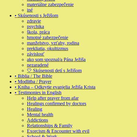
materiálne zabezpečenie
iné
• Skúsenosti s Ježišom
zdravie
psychika
škola, práca
hmotné zabezpečenie
manželstvo, vzťahy, rodina
prekliatia, okultizmus
závislosť
ako som spoznal/a Pána Ježiša
nezaradené
🤍 Skúsenosti detí s Ježišom
• Biblia / The Bible
• Modlitba / Prayer
• Kniha – Odkrytie evanjelia Ježiša Krista
• Testimonies in English
Help after prayer from afar
Healings confirmed by doctors
Healing
Mental health
Addictions
Relationships & Family
Exorcism & Encounter with evil
School & Work