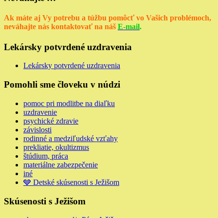
Ak máte aj Vy potrebu a túžbu pomôcť vo Vašich problémoch,
neváhajte nás kontaktovať na náš
E-mail
.
Lekársky potvrdené uzdravenia
Lekársky potvrdené uzdravenia
Pomohli sme človeku v núdzi
pomoc pri modlitbe na diaľku
uzdravenie
psychické zdravie
závislosti
rodinné a medziľudské vzťahy
prekliatie, okultizmus
štúdium, práca
materiálne zabezpečenie
iné
🩶 Detské skúsenosti s Ježišom
Skúsenosti s Ježišom