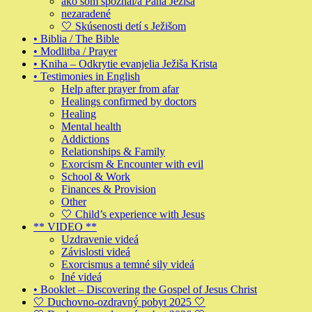
ako som spoznal/a Pána Ježiša
nezaradené
🤍 Skúsenosti detí s Ježišom
• Biblia / The Bible
• Modlitba / Prayer
• Kniha – Odkrytie evanjelia Ježiša Krista
• Testimonies in English
Help after prayer from afar
Healings confirmed by doctors
Healing
Mental health
Addictions
Relationships & Family
Exorcism & Encounter with evil
School & Work
Finances & Provision
Other
🤍 Child’s experience with Jesus
** VIDEO **
Uzdravenie videá
Závislosti videá
Exorcismus a temné sily videá
Iné videá
• Booklet – Discovering the Gospel of Jesus Christ
🤍 Duchovno-ozdravný pobyt 2025 🤍