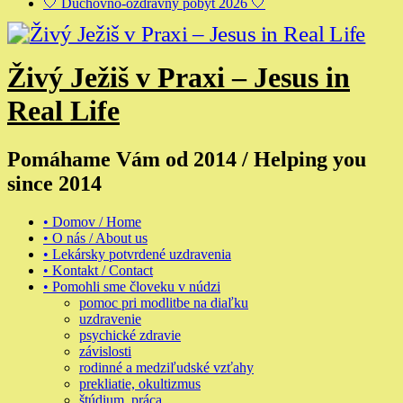
🤍 Duchovno-ozdravný pobyt 2026 🤍
Živý Ježiš v Praxi – Jesus in
Real Life
Pomáhame Vám od 2014 / Helping you
since 2014
• Domov / Home
• O nás / About us
• Lekársky potvrdené uzdravenia
• Kontakt / Contact
• Pomohli sme človeku v núdzi
pomoc pri modlitbe na diaľku
uzdravenie
psychické zdravie
závislosti
rodinné a medziľudské vzťahy
prekliatie, okultizmus
štúdium, práca