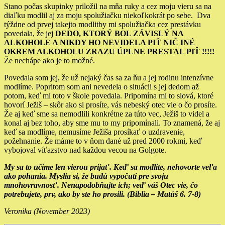
Stano počas skupinky priložil na mňa ruky a cez moju vieru sa na
diaľku modlil aj za moju spolužiačku niekoľkokrát po sebe. Dva
týždne od prvej takejto modlitby mi spolužiačka cez prestávku
povedala, že jej
DEDO, KTORÝ BOL ZÁVISLÝ NA
ALKOHOLE A NIKDY HO NEVIDELA PIŤ NIČ INÉ
OKREM ALKOHOLU ZRAZU ÚPLNE PRESTAL PIŤ !!!!!
Že nechápe ako je to možné.
Povedala som jej, že už nejaký čas sa za ňu a jej rodinu intenzívne
modlíme. Popritom som ani nevedela o situácii s jej dedom až
potom, keď mi toto v škole povedala. Pripomína mi to slová, ktoré
hovorí Ježiš – skôr ako si prosíte, vás nebeský otec vie o čo prosíte.
Že aj keď sme sa nemodlili konkrétne za túto vec, Ježiš to videl a
konal aj bez toho, aby sme mu to my pripomínali. To znamená, že aj
keď sa modlíme, nemusíme Ježiša prosíkať o uzdravenie,
požehnanie. Že máme to v ňom dané už pred 2000 rokmi, keď
vybojoval víťazstvo nad každou vecou na Golgote.
My sa to učíme len vierou prijať. Keď sa modlíte, nehovorte veľa
ako pohania. Myslia si, že budú vypočutí pre svoju
mnohovravnosť. Nenapodobňujte ich; veď váš Otec vie, čo
potrebujete, prv, ako by ste ho prosili. (Biblia – Matúš 6. 7-8)
Veronika (November 2023)