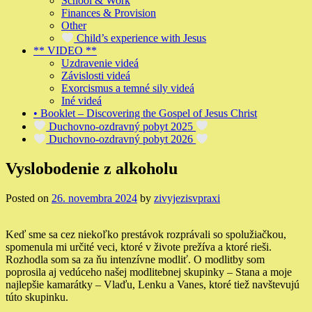
School & Work
Finances & Provision
Other
Child’s experience with Jesus
** VIDEO **
Uzdravenie videá
Závislosti videá
Exorcismus a temné sily videá
Iné videá
• Booklet – Discovering the Gospel of Jesus Christ
Duchovno-ozdravný pobyt 2025
Duchovno-ozdravný pobyt 2026
Vyslobodenie z alkoholu
Posted on
26. novembra 2024
by
zivyjezisvpraxi
Keď sme sa cez niekoľko prestávok rozprávali so spolužiačkou,
spomenula mi určité veci, ktoré v živote prežíva a ktoré rieši.
Rozhodla som sa za ňu intenzívne modliť. O modlitby som
poprosila aj vedúceho našej modlitebnej skupinky – Stana a moje
najlepšie kamarátky – Vlaďu, Lenku a Vanes, ktoré tiež navštevujú
túto skupinku.