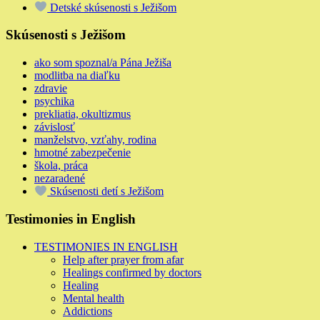
Detské skúsenosti s Ježišom
Skúsenosti s Ježišom
ako som spoznal/a Pána Ježiša
modlitba na diaľku
zdravie
psychika
prekliatia, okultizmus
závislosť
manželstvo, vzťahy, rodina
hmotné zabezpečenie
škola, práca
nezaradené
Skúsenosti detí s Ježišom
Testimonies in English
TESTIMONIES IN ENGLISH
Help after prayer from afar
Healings confirmed by doctors
Healing
Mental health
Addictions