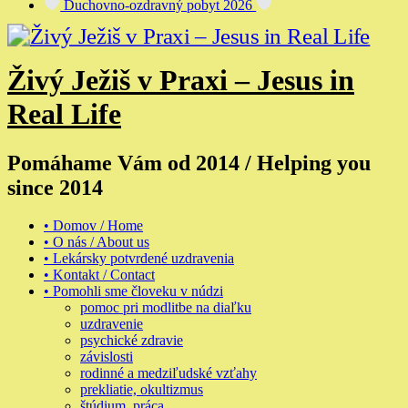
Duchovno-ozdravný pobyt 2026
Živý Ježiš v Praxi – Jesus in
Real Life
Pomáhame Vám od 2014 / Helping you
since 2014
• Domov / Home
• O nás / About us
• Lekársky potvrdené uzdravenia
• Kontakt / Contact
• Pomohli sme človeku v núdzi
pomoc pri modlitbe na diaľku
uzdravenie
psychické zdravie
závislosti
rodinné a medziľudské vzťahy
prekliatie, okultizmus
štúdium, práca