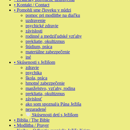
• Kontakt / Contact
• Pomohli sme človeku v núdzi
pomoc pri modlitbe na diaľku
uzdravenie
psychické zdravie
závislosti
rodinné a medziľudské vzťahy
prekliatie, okultizmus
štúdium, práca
materiálne zabezpečenie
iné
• Skúsenosti s Ježišom
zdravie
psychika
škola, práca
hmotné zabezpečenie
manželstvo, vzťahy, rodina
prekliatia, okultizmus
závislosť
ako som spoznal/a Pána Ježiša
nezaradené
Skúsenosti detí s Ježišom
• Biblia / The Bible
• Modlitba / Prayer