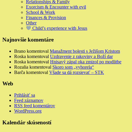
Relationships & Family
Exorcism & Encounter with evil
School & Work
Finances & Provision
Other
Child’s experience with Jesus
Najnovšie komentáre
Brano
komentoval
Manažment bolesti s Ježišom Kristom
Roska
komentoval
Uzdravenie z rakoviny a Boží dar
Roska
komentoval
Hnisavý zápal oka zmizol po modlitbe
Rozalia
komentoval
Skoro som „vyhorela“
Barča
komentoval
Všade sa dá rozsievať – STK
Web
Prihlásiť sa
Feed záznamov
RSS feed komentárov
WordPress.org
Kalendár skúseností