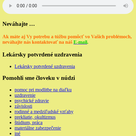
Neváhajte …
Ak máte aj Vy potrebu a túžbu pomôcť vo Vašich problémoch,
neváhajte nás kontaktovať na náš
E-mail
.
Lekársky potvrdené uzdravenia
Lekársky potvrdené uzdravenia
Pomohli sme človeku v núdzi
pomoc pri modlitbe na diaľku
uzdravenie
psychické zdravie
závislosti
rodinné a medziľudské vzťahy
prekliatie, okultizmus
štúdium, práca
materiálne zabezpečenie
iné