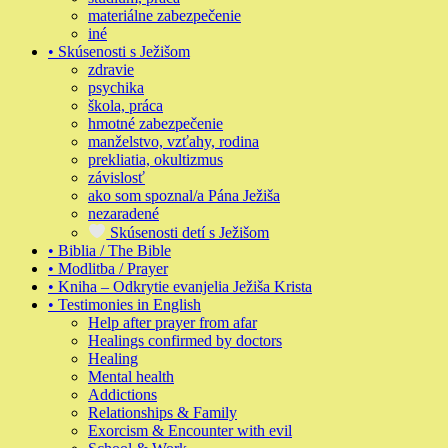
materiálne zabezpečenie
iné
• Skúsenosti s Ježišom
zdravie
psychika
škola, práca
hmotné zabezpečenie
manželstvo, vzťahy, rodina
prekliatia, okultizmus
závislosť
ako som spoznal/a Pána Ježiša
nezaradené
Skúsenosti detí s Ježišom
• Biblia / The Bible
• Modlitba / Prayer
• Kniha – Odkrytie evanjelia Ježiša Krista
• Testimonies in English
Help after prayer from afar
Healings confirmed by doctors
Healing
Mental health
Addictions
Relationships & Family
Exorcism & Encounter with evil