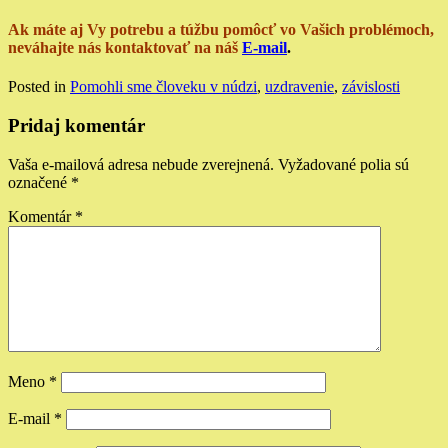
Ak máte aj Vy potrebu a túžbu pomôcť vo Vašich problémoch,
neváhajte nás kontaktovať na náš
E-mail
.
Posted in
Pomohli sme človeku v núdzi
,
uzdravenie
,
závislosti
Pridaj komentár
Vaša e-mailová adresa nebude zverejnená.
Vyžadované polia sú
označené
*
Komentár
*
Meno
*
E-mail
*