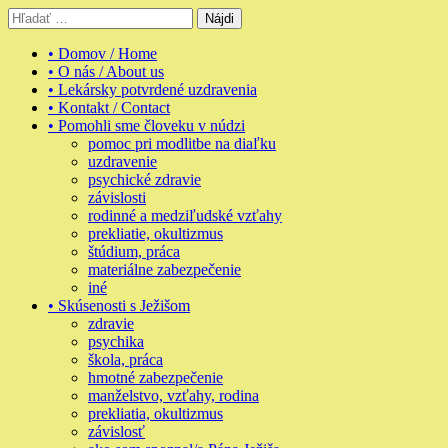
Skip
Hľadať:
to
content
• Domov / Home
• O nás / About us
• Lekársky potvrdené uzdravenia
• Kontakt / Contact
• Pomohli sme človeku v núdzi
pomoc pri modlitbe na diaľku
uzdravenie
psychické zdravie
závislosti
rodinné a medziľudské vzťahy
prekliatie, okultizmus
štúdium, práca
materiálne zabezpečenie
iné
• Skúsenosti s Ježišom
zdravie
psychika
škola, práca
hmotné zabezpečenie
manželstvo, vzťahy, rodina
prekliatia, okultizmus
závislosť