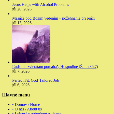
Jesus Helps with Alcohol Problems
júl 26, 2026
Masáže pod Božím vedením – požehnanie pri práci
júl 13, 2026
Ľuďom i zvieratám pomáhaš, Hospodine (Žalm 36:7)
júl 7, 2026
Perfect Fit: God-Tailored Job
júl 6, 2026
Hlavné menu
• Domov / Home
• O nás / About us
• Lekársky potvrdené uzdravenia