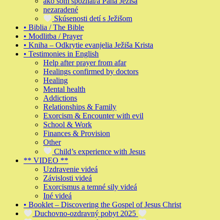
ako som spoznal/a Pána Ježiša
nezaradené
Skúsenosti detí s Ježišom
• Biblia / The Bible
• Modlitba / Prayer
• Kniha – Odkrytie evanjelia Ježiša Krista
• Testimonies in English
Help after prayer from afar
Healings confirmed by doctors
Healing
Mental health
Addictions
Relationships & Family
Exorcism & Encounter with evil
School & Work
Finances & Provision
Other
Child’s experience with Jesus
** VIDEO **
Uzdravenie videá
Závislosti videá
Exorcismus a temné sily videá
Iné videá
• Booklet – Discovering the Gospel of Jesus Christ
Duchovno-ozdravný pobyt 2025